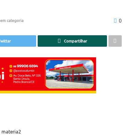
0
em categoria
wittar
Compartilhar