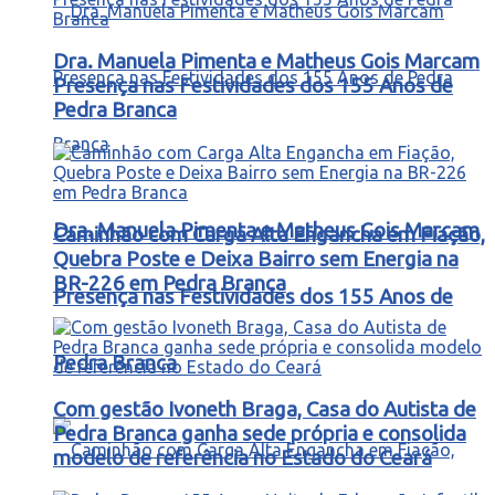
Dra. Manuela Pimenta e Matheus Gois Marcam
Presença nas Festividades dos 155 Anos de
Pedra Branca
Dra. Manuela Pimenta e Matheus Gois Marcam
Caminhão com Carga Alta Engancha em Fiação,
Quebra Poste e Deixa Bairro sem Energia na
BR-226 em Pedra Branca
Presença nas Festividades dos 155 Anos de
Pedra Branca
Com gestão Ivoneth Braga, Casa do Autista de
Pedra Branca ganha sede própria e consolida
modelo de referência no Estado do Ceará