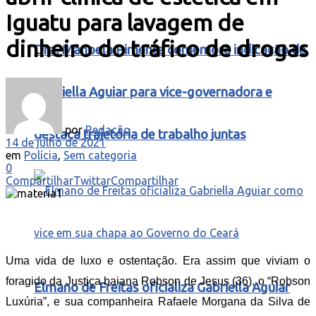
Iguatu para lavagem de
dinheiro do tráfico de drogas
Dra. Manoela Pimenta comemora indicação de
Gabriella Aguiar para vice-governadora e
por
Redação
destaca trajetória de trabalho juntas
14 de julho de 2021
em
Polícia
,
Sem categoria
0
Compartilhar
Twittar
Compartilhar
Uma vida de luxo e ostentação. Era assim que viviam o
foragido da Justiça baiana Robson de Jesus (36), o “Robson
Elmano de Freitas oficializa Gabriella Aguiar
Luxúria”, e sua companheira Rafaele Morgana da Silva de