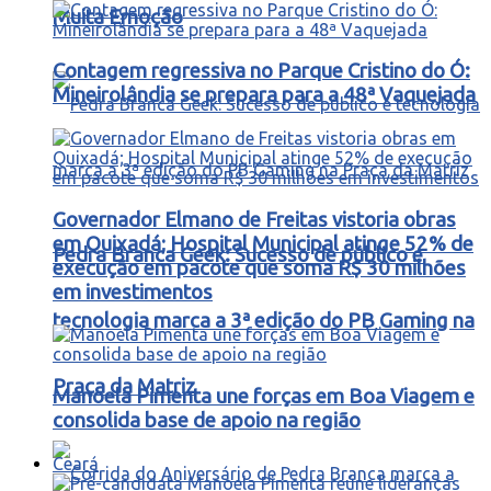
Muita Emoção
Contagem regressiva no Parque Cristino do Ó:
Mineirolândia se prepara para a 48ª Vaquejada
Governador Elmano de Freitas vistoria obras
em Quixadá; Hospital Municipal atinge 52% de
Pedra Branca Geek: Sucesso de público e
execução em pacote que soma R$ 30 milhões
em investimentos
tecnologia marca a 3ª edição do PB Gaming na
Praça da Matriz
Manoela Pimenta une forças em Boa Viagem e
consolida base de apoio na região
Ceará