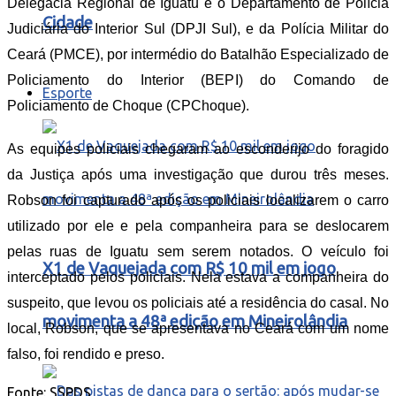
Delegacia Regional de Iguatu e o Departamento de Polícia
Cidade
Judiciária do Interior Sul (DPJI Sul), e da Polícia Militar do
Ceará (PMCE), por intermédio do Batalhão Especializado de
Policiamento do Interior (BEPI) do Comando de
Esporte
Policiamento de Choque (CPChoque).
As equipes policiais chegaram ao esconderijo do foragido
da Justiça após uma investigação que durou três meses.
Robson foi capturado após os policiais localizarem o carro
utilizado por ele e pela companheira para se deslocarem
pelas ruas de Iguatu sem serem notados. O veículo foi
X1 de Vaquejada com R$ 10 mil em jogo
interceptado pelos policiais. Nela estava a companheira do
suspeito, que levou os policiais até a residência do casal. No
movimenta a 48ª edição em Mineirolândia
local, Robson, que se apresentava no Ceará com um nome
falso, foi rendido e preso.
Fonte: SSPDS