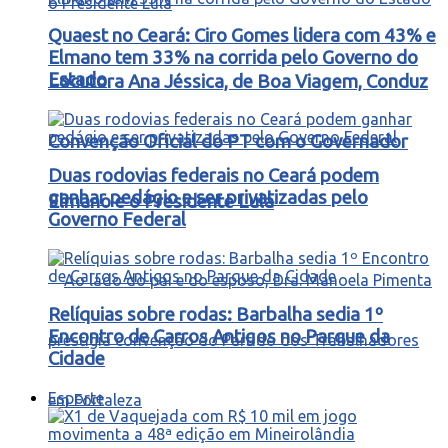
Quaest no Ceará: Ciro Gomes lidera com 43% e
Elmano tem 33% na corrida pelo Governo do
Estado
Locutora Ana Jéssica, de Boa Viagem, Conduz
Convenção Oficial do PT com o Governador
Duas rodovias federais no Ceará podem
ganhar pedágio e ser privatizadas pelo
Elmano e o Presidente Lula
Governo Federal
Relíquias sobre rodas: Barbalha sedia 1º
Encontro de Carros Antigos no Parque da
Cidade
Esporte