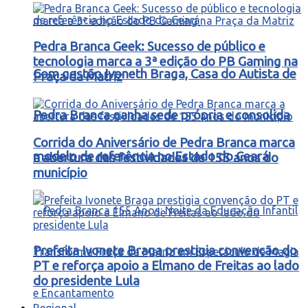
Pedra Branca Geek: Sucesso de público e
tecnologia marca a 3ª edição do PB Gaming na
Com gestão Ivoneth Braga, Casa do Autista de
Praça da Matriz
Pedra Branca ganha sede própria e consolida
Corrida do Aniversário de Pedra Branca marca
modelo de referência no Estado do Ceará
a abertura das festividades de 155 anos do
município
Prefeita Ivonete Braga prestigia convenção do
PT e reforça apoio a Elmano de Freitas ao lado
do presidente Lula
Regional