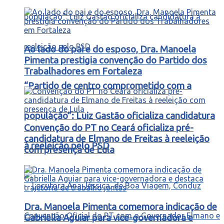
Ao lado do pai e do esposo, Dra. Manoela
Pimenta prestigia convenção do Partido dos
Trabalhadores em Fortaleza
“Partido de centro comprometido com a
população”: Luiz Gastão oficializa candidatura
Convenção do PT no Ceará oficializa pré-
candidatura de Elmano de Freitas à reeleição
à reeleição pelo PSD
com presença de Lula
Dra. Manoela Pimenta comemora indicação de
Gabriella Aguiar para vice-governadora e