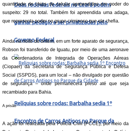
quantidade de chips de celular apreendidos em poder do
Duas rodovias federais no Ceará podem
suspeito: 29 no total. Também foi apreendida uma adaga,
que representa poder no grupo criminoso que ele chefia.
ganhar pedágio e ser privatizadas pelo
Governo Federal
Ainda na noite de ontem, em um forte aparato de segurança,
Robson foi transferido de Iguatu, por meio de uma aeronave
da Coordenadoria de Integrada de Operações Aéreas
(Ciopaer) da Secretaria de Segurança Pública e Defesa
Social (SSPDS), para um local – não divulgado por questão
de segurança – onde permanecerá preso até que seja
recambiado para Bahia.
Relíquias sobre rodas: Barbalha sedia 1º
A prisão
Encontro de Carros Antigos no Parque da
A ação foi realizada pela Polícia Civil (PCCE), por meio da