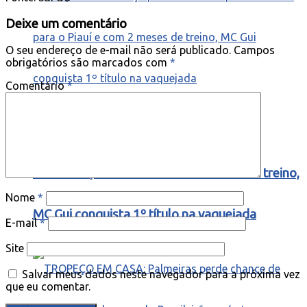
Deixe um comentário
O seu endereço de e-mail não será publicado.
Campos
obrigatórios são marcados com
*
Comentário
*
Das pistas de dança para o sertão: após
mudar-se para o Piauí e com 2 meses de treino,
Nome
*
MC Gui conquista 1º título na vaquejada
E-mail
*
Site
Salvar meus dados neste navegador para a próxima vez
que eu comentar.