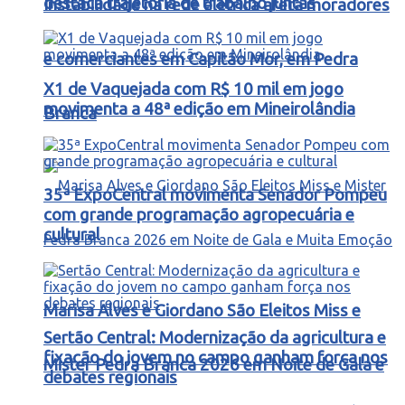
destaca trajetória de trabalho juntas
Instabilidade na rede elétrica afeta moradores
e comerciantes em Capitão Mor, em Pedra
X1 de Vaquejada com R$ 10 mil em jogo
movimenta a 48ª edição em Mineirolândia
Branca
35ª ExpoCentral movimenta Senador Pompeu
com grande programação agropecuária e
cultural
Marisa Alves e Giordano São Eleitos Miss e
Sertão Central: Modernização da agricultura e
fixação do jovem no campo ganham força nos
Mister Pedra Branca 2026 em Noite de Gala e
debates regionais