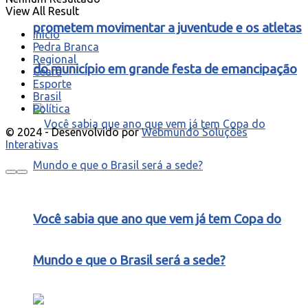
View All Result
prometem movimentar a juventude e os atletas
Início
Pedra Branca
Regional
do município em grande festa de emancipação
Ceará
Esporte
Brasil
Política
© 2024 - Desenvolvido por
Webmundo Soluções
Interativas
Você sabia que ano que vem já tem Copa do
Mundo e que o Brasil será a sede?