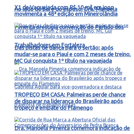
X1 de Vaquejada com R$ 10 mil em jogo
Ao lado do pai e do esposo, Dra. Manoela
movimenta a 48ª edição em Mineirolândia
Pimenta prestigia convenção do Partido dos
Trabalhadores em Fortaleza
Das pistas de dança para o sertão: após
mudar-se para o Piauí e com 2 meses de treino,
MC Gui conquista 1º título na vaquejada
TROPEÇO EM CASA: Palmeiras perde chance
de disparar na liderança do Brasileirão após
tropeço e empate do Flamengo
Dra. Manoela Pimenta comemora indicação de