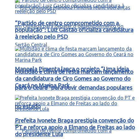
“Partido de centro comprometido com a
população”: Luiz Gastão oficializa candidatura
à reeleição pelo PSD
Manoela Pimenta lança o projeto “Uma ideia
Multidão e clima de festa marcam lançamento
da candidatura de Ciro Gomes ao Governo do
Ceará no Marina Park
para o Ceará” para ouvir demandas populares
no estado
Prefeita Ivonete Braga prestigia convenção do
PT e reforça apoio a Elmano de Freitas ao lado
do presidente Lula