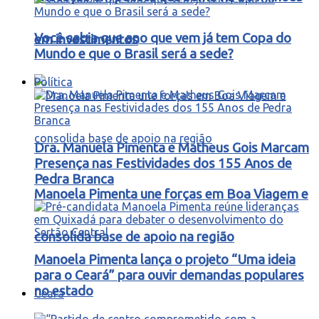
Você sabia que ano que vem já tem Copa do
em investimentos
Mundo e que o Brasil será a sede?
Política
Dra. Manuela Pimenta e Matheus Gois Marcam
Presença nas Festividades dos 155 Anos de
Pedra Branca
Manoela Pimenta une forças em Boa Viagem e
consolida base de apoio na região
Manoela Pimenta lança o projeto “Uma ideia
para o Ceará” para ouvir demandas populares
no estado
Ceará