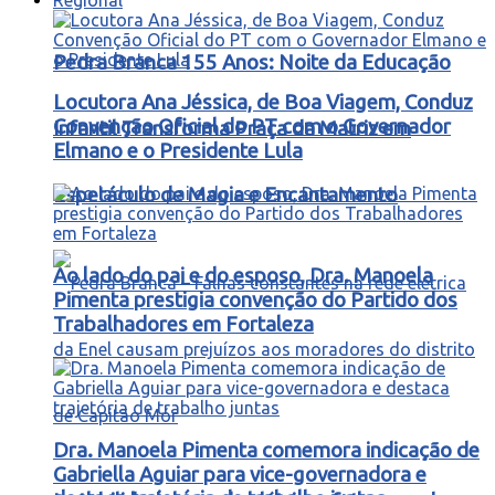
Pedra Branca 155 Anos: Noite da Educação
Locutora Ana Jéssica, de Boa Viagem, Conduz
Convenção Oficial do PT com o Governador
Infantil Transforma Praça da Matriz em
Elmano e o Presidente Lula
Espetáculo de Magia e Encantamento
Ao lado do pai e do esposo, Dra. Manoela
Pimenta prestigia convenção do Partido dos
Trabalhadores em Fortaleza
Dra. Manoela Pimenta comemora indicação de
Gabriella Aguiar para vice-governadora e