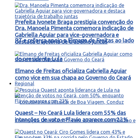
Prefeita Ivonete Braga prestigia convenção do
Dra. Manoela Pimenta comemora indicação de
Gabriella Aguiar para vice-governadora e
PT e reforça apoio a Elmano de Freitas ao lado
destaca trajetória de trabalho juntas
do presidente Lula
Elmano de Freitas oficializa Gabriella Aguiar
como vice em sua chapa ao Governo do Ceará
Regional
Quaest – No Ceará Lula lidera com 55% das
intenções de voto e Flavio aparece com 22%