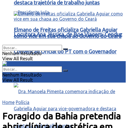
destaca trajetória de trabalho juntas
Elmano de Freitas oficializa Gabriella Aguiar
Locutora Ana Jéssica, de Boa Viagem, Conduz
como vice em sua chapa ao Governo do Ceará
Convenção Oficial do PT com o Governador
Nenhum Resultado
View All Result
Elmano e o Presidente Lula
Nenhum Resultado
View All Result
Home
Polícia
Foragido da Bahia pretendia
abrir clínica de estética em