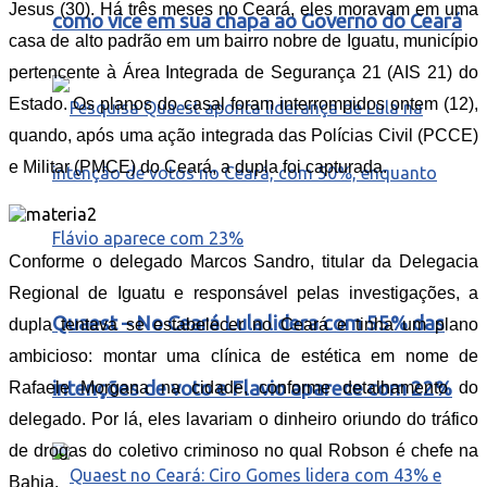
Jesus (30). Há três meses no Ceará, eles moravam em uma
como vice em sua chapa ao Governo do Ceará
casa de alto padrão em um bairro nobre de Iguatu, município
pertencente à Área Integrada de Segurança 21 (AIS 21) do
Estado. Os planos do casal foram interrompidos ontem (12),
quando, após uma ação integrada das Polícias Civil (PCCE)
e Militar (PMCE) do Ceará, a dupla foi capturada.
Conforme o delegado Marcos Sandro, titular da Delegacia
Regional de Iguatu e responsável pelas investigações, a
Quaest – No Ceará Lula lidera com 55% das
dupla tentava se estabelecer no Ceará e tinha um plano
ambicioso: montar uma clínica de estética em nome de
intenções de voto e Flavio aparece com 22%
Rafaele Morgana na cidade, conforme detalhamento do
delegado. Por lá, eles lavariam o dinheiro oriundo do tráfico
de drogas do coletivo criminoso no qual Robson é chefe na
Bahia.