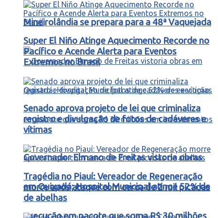
Mineirolândia se prepara para a 48ª Vaquejada
Super El Niño Atinge Aquecimento Recorde no
Pacífico e Acende Alerta para Eventos
Extremos no Brasil
Senado aprova projeto de lei que criminaliza
registro e divulgação de fotos de cadáveres e
vítimas
Governador Elmano de Freitas vistoria obras
Tragédia no Piauí: Vereador de Regeneração
em Quixadá; Hospital Municipal atinge 52% de
morre após ataque com cerca de 2 mil picadas
de abelhas
execução em pacote que soma R$ 30 milhões