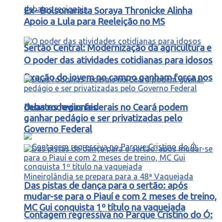
Ex- Bolsonarista Soraya Thronicke Alinha
Apoio a Lula para Reeleição no MS
Sertão Central: Modernização da agricultura e
O poder das atividades cotidianas para idosos
fixação do jovem no campo ganham força nos
debates regionais
Duas rodovias federais no Ceará podem
ganhar pedágio e ser privatizadas pelo
Governo Federal
Das pistas de dança para o sertão: após
mudar-se para o Piauí e com 2 meses de treino,
MC Gui conquista 1º título na vaquejada
Contagem regressiva no Parque Cristino do Ó: