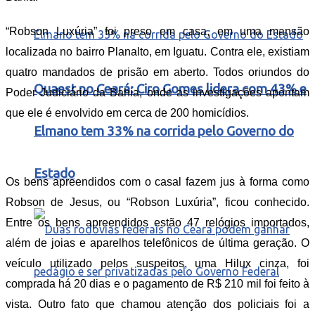
“Robson Luxúria” foi preso em casa, em uma mansão
localizada no bairro Planalto, em Iguatu. Contra ele, existiam
quatro mandados de prisão em aberto. Todos oriundos do
Quaest no Ceará: Ciro Gomes lidera com 43% e
Poder Judiciário da Bahia, onde as investigações apontam
que ele é envolvido em cerca de 200 homicídios.
Elmano tem 33% na corrida pelo Governo do
Estado
Os bens apreendidos com o casal fazem jus à forma como
Robson de Jesus, ou “Robson Luxúria”, ficou conhecido.
Entre os bens apreendidos estão 47 relógios importados,
além de joias e aparelhos telefônicos de última geração. O
veículo utilizado pelos suspeitos, uma Hilux cinza, foi
comprada há 20 dias e o pagamento de R$ 210 mil foi feito à
vista. Outro fato que chamou atenção dos policiais foi a