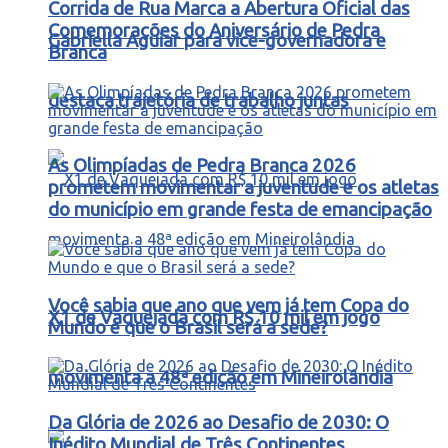
Corrida de Rua Marca a Abertura Oficial das
Comemorações do Aniversário de Pedra
Gabriella Aguiar para vice-governadora e
Branca
destaca trajetória de trabalho juntas
As Olimpíadas de Pedra Branca 2026
prometem movimentar a juventude e os atletas
do município em grande festa de emancipação
Você sabia que ano que vem já tem Copa do
X1 de Vaquejada com R$ 10 mil em jogo
Mundo e que o Brasil será a sede?
movimenta a 48ª edição em Mineirolândia
Da Glória de 2026 ao Desafio de 2030: O
Inédito Mundial de Três Continentes