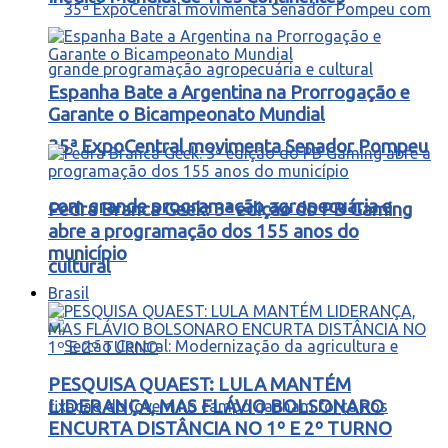
Espanha Bate a Argentina na Prorrogação e
Garante o Bicampeonato Mundial
35ª ExpoCentral movimenta Senador Pompeu
com grande programação agropecuária e
Pedra Branca Geek: 3ª edição do PB Gaming
abre a programação dos 155 anos do
município
cultural
Brasil
PESQUISA QUAEST: LULA MANTÉM
LIDERANÇA, MAS FLÁVIO BOLSONARO
ENCURTA DISTÂNCIA NO 1º E 2º TURNO