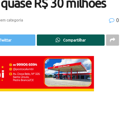
 quase R$ 30 milhões
0
em categoria
Twittar
Compartilhar