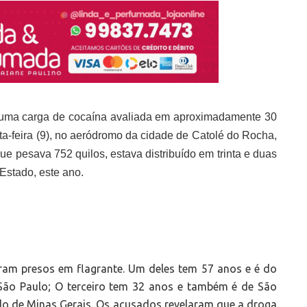
m uma carga de cocaína avaliada em aproximadamente 30
ta-feira (9), no aeródromo da cidade de Catolé do Rocha,
ue pesava 752 quilos, estava distribuído em trinta e duas
Estado, este ano.
ram presos em flagrante. Um deles tem 57 anos e é do
São Paulo; O terceiro tem 32 anos e também é de São
do de Minas Gerais. Os acusados revelaram que a droga