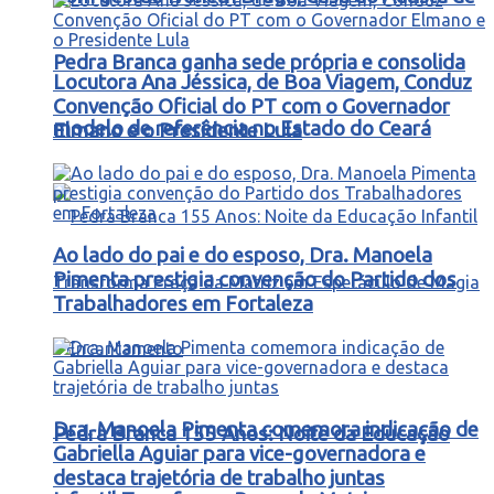
Pedra Branca ganha sede própria e consolida
Locutora Ana Jéssica, de Boa Viagem, Conduz
Convenção Oficial do PT com o Governador
modelo de referência no Estado do Ceará
Elmano e o Presidente Lula
Ao lado do pai e do esposo, Dra. Manoela
Pimenta prestigia convenção do Partido dos
Trabalhadores em Fortaleza
Dra. Manoela Pimenta comemora indicação de
Pedra Branca 155 Anos: Noite da Educação
Gabriella Aguiar para vice-governadora e
destaca trajetória de trabalho juntas