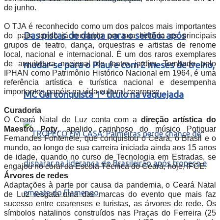
de junho.
O TJA é reconhecido como um dos palcos mais importantes
Das pistas de dança para o sertão: após
do país, tendo já recebido em sua história os principais
grupos de teatro, dança, orquestras e artistas de renome
local, nacional e internacional. É um dos raros exemplares
de arquitetura nacional de teatro jardim. Tombado pelo
mudar-se para o Piauí e com 2 meses de treino,
IPHAN como Patrimônio Histórico Nacional em 1964, é uma
referência artística e turística nacional e desempenha
importantes papéis na vida cultural cearense.
MC Gui conquista 1º título na vaquejada
Curadoria
O Ceará Natal de Luz conta com a
direção artística do
Maestro Poty
, apelido carinhoso do músico Potiguar
Fernandes Fontenele, que conquistou o Ceará, o Brasil e o
mundo, ao longo de sua carreira iniciada ainda aos 15 anos
de idade, quando no curso de Tecnologia em Estradas, se
engajou no coral da Escola Técnica do Ceará, hoje, IFCE.
Árvores de redes
Adaptações à parte por causa da pandemia, o Ceará Natal
de Luz resgata uma das marcas do evento que mais faz
sucesso entre cearenses e turistas, as árvores de rede. Os
símbolos natalinos construídos nas Praças do Ferreira (25