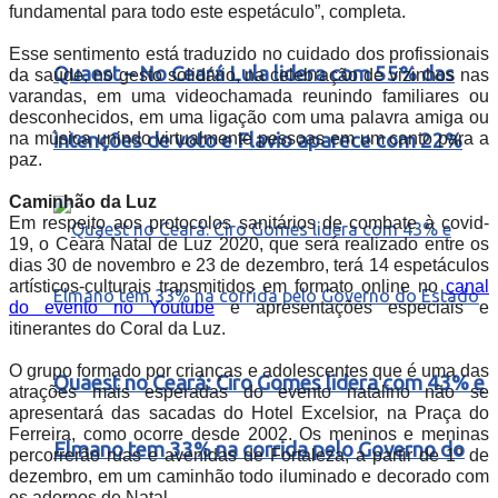
fundamental para todo este espetáculo”, completa.
Esse sentimento está traduzido no cuidado dos profissionais
Quaest – No Ceará Lula lidera com 55% das
da saúde, no gesto solidário, na celebração de vizinhos nas
varandas, em uma videochamada reunindo familiares ou
desconhecidos, em uma ligação com uma palavra amiga ou
na música unindo virtualmente pessoas em um canto para a
intenções de voto e Flavio aparece com 22%
paz.
Caminhão da Luz
Em respeito aos protocolos sanitários de combate à covid-
19, o Ceará Natal de Luz 2020, que será realizado entre os
dias 30 de novembro e 23 de dezembro, terá 14 espetáculos
artísticos-culturais transmitidos em formato online no
canal
do evento no Youtube
e apresentações especiais e
itinerantes do Coral da Luz.
O grupo
formado por crianças e adolescentes que é uma das
Quaest no Ceará: Ciro Gomes lidera com 43% e
atrações mais esperadas do evento natalino não se
apresentará das sacadas do Hotel Excelsior, na Praça do
Ferreira, como ocorre desde 2002. Os meninos e meninas
Elmano tem 33% na corrida pelo Governo do
percorrerão ruas e avenidas de Fortaleza, a partir de 1º de
dezembro,
em um caminhão todo iluminado e decorado com
os adornos de Natal.