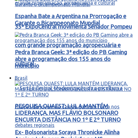
Espanha Bate a Argentina na Prorrogação e
Garante o Bicampeonato Mundial
35ª ExpoCentral movimenta Senador Pompeu
com grande programação agropecuária e
Pedra Branca Geek: 3ª edição do PB Gaming
abre a programação dos 155 anos do
cultural
município
Brasil
PESQUISA QUAEST: LULA MANTÉM
LIDERANÇA, MAS FLÁVIO BOLSONARO
ENCURTA DISTÂNCIA NO 1º E 2º TURNO
Ex- Bolsonarista Soraya Thronicke Alinha