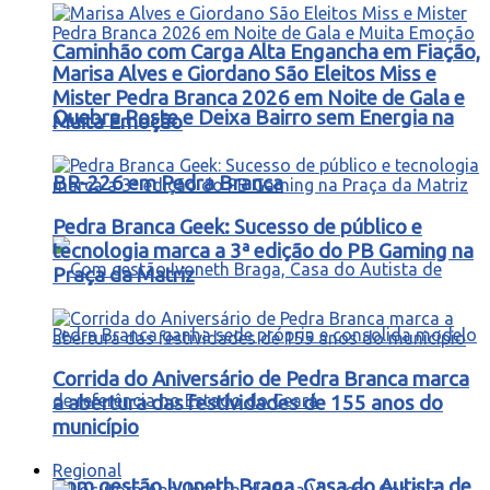
Caminhão com Carga Alta Engancha em Fiação,
Marisa Alves e Giordano São Eleitos Miss e
Mister Pedra Branca 2026 em Noite de Gala e
Quebra Poste e Deixa Bairro sem Energia na
Muita Emoção
BR-226 em Pedra Branca
Pedra Branca Geek: Sucesso de público e
tecnologia marca a 3ª edição do PB Gaming na
Praça da Matriz
Corrida do Aniversário de Pedra Branca marca
a abertura das festividades de 155 anos do
município
Regional
Com gestão Ivoneth Braga, Casa do Autista de