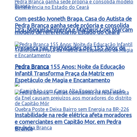
Com gestão Ivoneth Braga, Casa do Autista de
Pedra Branca ganha sede própria e consolida
Dra. Manuela Pimenta e Matheus Gois Marcam
modelo de referência no Estado do Ceará
Presença nas Festividades dos 155 Anos de
Pedra Branca
Pedra Branca 155 Anos: Noite da Educação
Infantil Transforma Praça da Matriz em
Espetáculo de Magia e Encantamento
Instabilidade na rede elétrica afeta moradores
e comerciantes em Capitão Mor, em Pedra
Branca