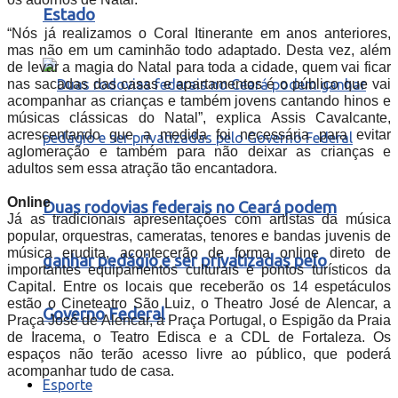
Estado
“Nós já realizamos o Coral Itinerante em anos anteriores,
mas não em um caminhão todo adaptado. Desta vez, além
de levar a magia do Natal para toda a cidade, quem vai ficar
nas sacadas das casas e apartamentos é o público que vai
acompanhar as crianças e também jovens cantando hinos e
músicas clássicas do Natal”, explica Assis Cavalcante,
acrescentando que a medida foi necessária para evitar
aglomeração e também para não deixar as crianças e
adultos sem essa atração tão encantadora.
Online
Duas rodovias federais no Ceará podem
Já as tradicionais apresentações com artistas da música
popular, orquestras, cameratas, tenores e bandas juvenis de
música erudita, acontecerão de forma online direto de
ganhar pedágio e ser privatizadas pelo
importantes equipamentos culturais e pontos turísticos da
Capital. Entre os locais que receberão os 14 espetáculos
estão o Cineteatro São Luiz, o Theatro José de Alencar, a
Governo Federal
Praça José de Alencar, a Praça Portugal, o Espigão da Praia
de Iracema, o Teatro Edisca e a CDL de Fortaleza. Os
espaços não terão acesso livre ao público, que poderá
acompanhar tudo de casa.
Esporte