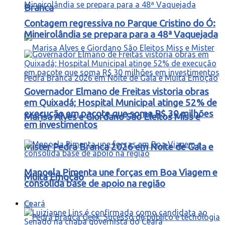
Branca
Contagem regressiva no Parque Cristino do Ó:
Mineirolândia se prepara para a 48ª Vaquejada
Governador Elmano de Freitas vistoria obras
em Quixadá; Hospital Municipal atinge 52% de
execução em pacote que soma R$ 30 milhões
Marisa Alves e Giordano São Eleitos Miss e
em investimentos
Mister Pedra Branca 2026 em Noite de Gala e
Manoela Pimenta une forças em Boa Viagem e
Muita Emoção
consolida base de apoio na região
Ceará