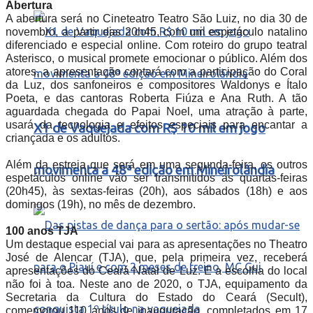
Abertura
A abertura será no Cineteatro Teatro São Luiz, no dia 30 de
novembro, a partir das 20h45, com um espetáculo natalino
diferenciado e especial online. Com roteiro do grupo teatral
Asterisco, o musical promete emocionar o público. Além dos
atores, a apresentação contará com a participação do Coral
da Luz, dos sanfoneiros e compositores Waldonys e Ítalo
Poeta, e das cantoras Roberta Fiúza e Ana Ruth. A tão
aguardada chegada do Papai Noel, uma atração à parte,
usará da tecnologia e efeitos especiais para encantar a
X1 de Vaquejada com R$ 10 mil em jogo
criançada e os adultos.
Além da estreia que será em uma segunda-feira, os outros
movimenta a 48ª edição em Mineirolândia
espetáculos online vão ser transmitidos às quartas-feiras
(20h45), às sextas-feiras (20h), aos sábados (18h) e aos
domingos (19h), no mês de dezembro.
100 anos TJA
Um destaque especial vai para as apresentações no Theatro
José de Alencar (TJA), que, pela primeira vez, receberá
apresentações do Ceará Natal de Luz. E a escolha do local
não foi à toa. Neste ano de 2020, o TJA, equipamento da
Secretaria da Cultura do Estado do Ceará (Secult),
comemorou 110 anos de inauguração, completados em 17