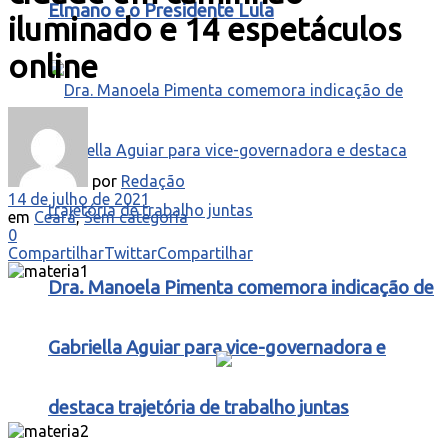
Elmano e o Presidente Lula
iluminado e 14 espetáculos
online
por
Redação
14 de julho de 2021
em
Ceará
,
Sem categoria
0
Compartilhar
Twittar
Compartilhar
Dra. Manoela Pimenta comemora indicação de
Gabriella Aguiar para vice-governadora e
destaca trajetória de trabalho juntas