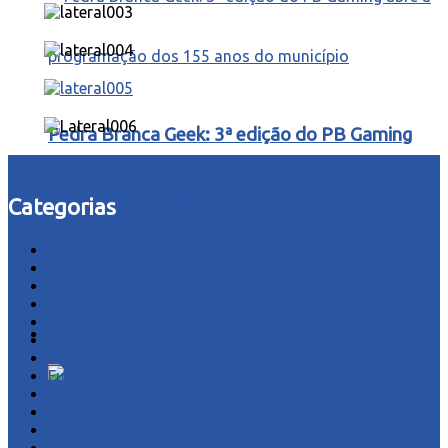
Pedra Branca Geek: 3ª edição do PB Gaming
abre a programação dos 155 anos do
Categorias
acidente
município
Áudio
Brasil
Ceará
Cultura
Brasil
Esporte
Fotos
Futebol
Internacional
Pedra Branca
Polícia