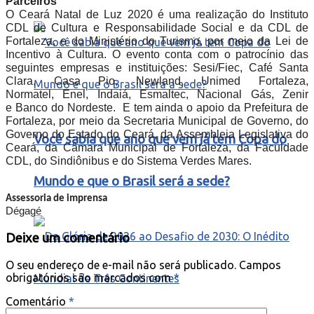
Parceiros
O Ceará Natal de Luz 2020 é uma realização do Instituto
CDL de Cultura e Responsabilidade Social e da CDL de
Fortaleza, e do Ministério do Turismo, por meio da Lei de
Incentivo à Cultura. O evento conta com o patrocínio das
seguintes empresas e instituições: Sesi/Fiec, Café Santa
Clara, Casa Pio, Newland, Unimed Fortaleza,
Normatel, Enel, Indaiá, Esmaltec, Nacional Gás, Zenir
e Banco do Nordeste. E tem ainda o apoio da Prefeitura de
Fortaleza, por meio da Secretaria Municipal de Governo, do
Governo do Estado do Ceará, da Assembleia Legislativa do
Você sabia que ano que vem já tem Copa do
Ceará, da Câmara Municipal de Fortaleza, da Faculdade
CDL, do Sindiônibus e do Sistema Verdes Mares.
Mundo e que o Brasil será a sede?
Assessoria de imprensa 
D
égagé
Deixe um comentário
O seu endereço de e-mail não será publicado.
Campos
obrigatórios são marcados com
*
Comentário
*