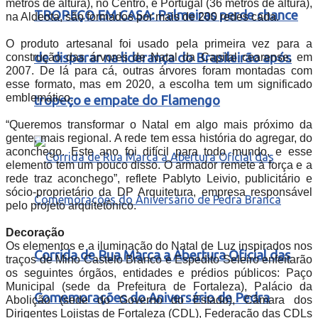
metros de altura), no Centro, e Portugal (36 metros de altura),
TROPEÇO EM CASA: Palmeiras perde chance
na Aldeota,
são formados por mais de 200 redes cada.
O produto artesanal foi usado pela primeira vez para a
de disparar na liderança do Brasileirão após
construção das árvores de Natal da Capital cearense, em
2007. De lá para cá, outras árvores foram montadas com
esse formato, mas em 2020, a escolha tem um significado
emblemático.
tropeço e empate do Flamengo
“Queremos transformar o Natal em algo mais próximo da
gente, mais regional. A rede tem essa história do agregar, do
aconchego. Este ano foi difícil para todo mundo, e esse
elemento tem um pouco disso. O armador remete à força e a
rede traz aconchego”, reflete Pablyto Leivio, publicitário e
sócio-proprietário da DP Arquitetura, empresa responsável
pelo projeto arquitetônico.
Decoração
Os elementos e a iluminação do Natal de Luz inspirados nos
Corrida de Rua Marca a Abertura Oficial das
traços de Mino Castelo Branco e Espedito Seleiro enfeitarão
os seguintes órgãos, entidades e prédios públicos: Paço
Municipal (sede da Prefeitura de Fortaleza), Palácio da
Comemorações do Aniversário de Pedra
Abolição (sede do Governo do Estado), Câmara dos
Dirigentes Lojistas de Fortaleza (CDL), Federação das CDLs