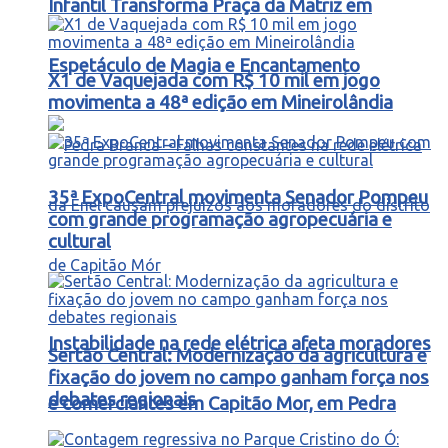
Infantil Transforma Praça da Matriz em
Espetáculo de Magia e Encantamento
X1 de Vaquejada com R$ 10 mil em jogo
movimenta a 48ª edição em Mineirolândia
35ª ExpoCentral movimenta Senador Pompeu
com grande programação agropecuária e
cultural
Instabilidade na rede elétrica afeta moradores
Sertão Central: Modernização da agricultura e
fixação do jovem no campo ganham força nos
debates regionais
e comerciantes em Capitão Mor, em Pedra