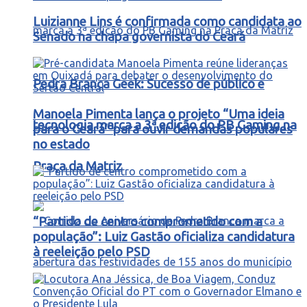
Luizianne Lins é confirmada como candidata ao
Senado na chapa governista do Ceará
Pedra Branca Geek: Sucesso de público e
Manoela Pimenta lança o projeto “Uma ideia
tecnologia marca a 3ª edição do PB Gaming na
para o Ceará” para ouvir demandas populares
no estado
Praça da Matriz
“Partido de centro comprometido com a
população”: Luiz Gastão oficializa candidatura
à reeleição pelo PSD