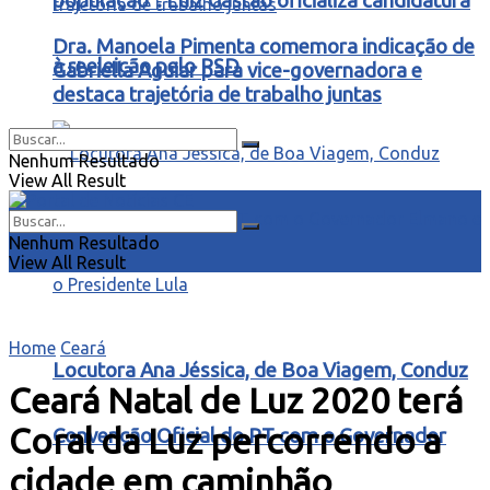
população”: Luiz Gastão oficializa candidatura
Dra. Manoela Pimenta comemora indicação de
à reeleição pelo PSD
Gabriella Aguiar para vice-governadora e
destaca trajetória de trabalho juntas
Nenhum Resultado
View All Result
Nenhum Resultado
View All Result
Home
Ceará
Locutora Ana Jéssica, de Boa Viagem, Conduz
Ceará Natal de Luz 2020 terá
Coral da Luz percorrendo a
Convenção Oficial do PT com o Governador
cidade em caminhão