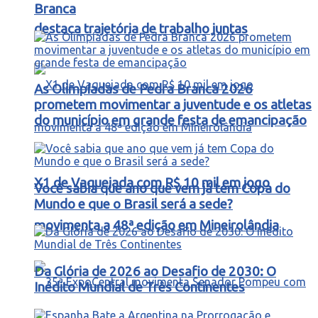
Branca
destaca trajetória de trabalho juntas
As Olimpíadas de Pedra Branca 2026
prometem movimentar a juventude e os atletas
do município em grande festa de emancipação
X1 de Vaquejada com R$ 10 mil em jogo
Você sabia que ano que vem já tem Copa do
Mundo e que o Brasil será a sede?
movimenta a 48ª edição em Mineirolândia
Da Glória de 2026 ao Desafio de 2030: O
Inédito Mundial de Três Continentes