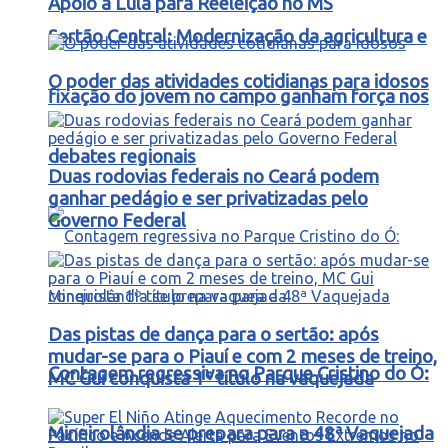
Apoio a Lula para Reeleição no MS
Sertão Central: Modernização da agricultura e
O poder das atividades cotidianas para idosos
fixação do jovem no campo ganham força nos
debates regionais
Duas rodovias federais no Ceará podem
ganhar pedágio e ser privatizadas pelo
Governo Federal
Das pistas de dança para o sertão: após
mudar-se para o Piauí e com 2 meses de treino,
Contagem regressiva no Parque Cristino do Ó:
MC Gui conquista 1º título na vaquejada
Mineirolândia se prepara para a 48ª Vaquejada