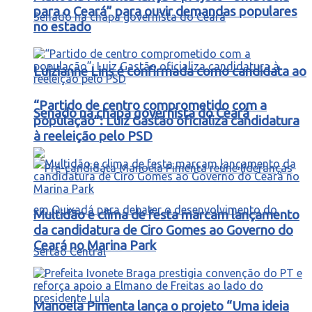
para o Ceará” para ouvir demandas populares
no estado
Luizianne Lins é confirmada como candidata ao
“Partido de centro comprometido com a
Senado na chapa governista do Ceará
população”: Luiz Gastão oficializa candidatura
à reeleição pelo PSD
Multidão e clima de festa marcam lançamento
da candidatura de Ciro Gomes ao Governo do
Ceará no Marina Park
Manoela Pimenta lança o projeto “Uma ideia