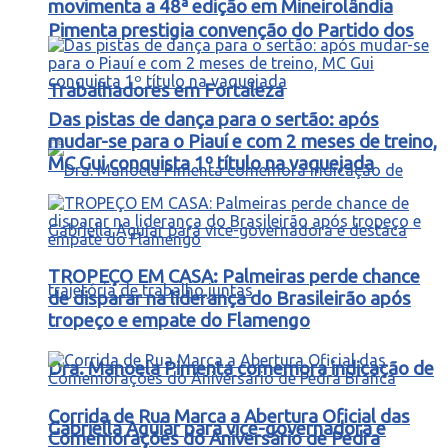
movimenta a 48ª edição em Mineirolândia
Pimenta prestigia convenção do Partido dos
Trabalhadores em Fortaleza
Das pistas de dança para o sertão: após
mudar-se para o Piauí e com 2 meses de treino,
MC Gui conquista 1º título na vaquejada
TROPEÇO EM CASA: Palmeiras perde chance
de disparar na liderança do Brasileirão após
tropeço e empate do Flamengo
Dra. Manoela Pimenta comemora indicação de
Corrida de Rua Marca a Abertura Oficial das
Gabriella Aguiar para vice-governadora e
Comemorações do Aniversário de Pedra