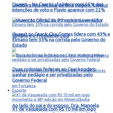
Quaest – No Ceará Lula lidera com 55% das
Locutora Ana Jéssica, de Boa Viagem, Conduz
intenções de voto e Flavio aparece com 22%
Convenção Oficial do PT com o Governador
Quaest no Ceará: Ciro Gomes lidera com 43% e
Elmano e o Presidente Lula
Elmano tem 33% na corrida pelo Governo do
Estado
Duas rodovias federais no Ceará podem
ganhar pedágio e ser privatizadas pelo
Governo Federal
Esporte
Ao lado do pai e do esposo, Dra. Manoela
X1 de Vaquejada com R$ 10 mil em jogo