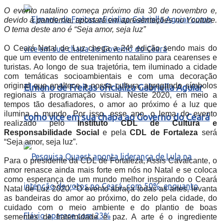
O evento natalino começa próximo dia 30 de novembro e,
devido à pandemia, apostará em apresentações no Youtube.
O tema deste ano é “Seja amor, seja luz”
O Ceará Natal de Luz chega a 24ª edição sendo mais do
que um evento de entretenimento natalino para cearenses e
turistas. Ao longo de sua trajetória, tem iluminado a cidade
com temáticas socioambientais e com uma decoração
original que enaltece a nossa cultura, agregando símbolos
Elmano de Freitas oficializa Gabriella Aguiar
regionais à programação visual. Neste 2020, em meio a
tempos tão desafiadores, o amor ao próximo é a luz que
ilumina o mundo. Por isso, esse ano, o lema do evento
como vice em sua chapa ao Governo do Ceará
realizado pelo
Instituto CDL
de Cultura e
Responsabilidade Social
e pela
CDL de Fortaleza
será
“Seja amor, seja luz”.
Para o presidente da CDL de Fortaleza, Assis Cavalcante, o
amor renasce ainda mais forte em nós no Natal e se coloca
como esperança de um mundo melhor inspirando o Ceará
Natal de Luz 2020. “O evento abraça todas as artes, levanta
as bandeiras do amor ao próximo, do zelo pela cidade, do
cuidado com o meio ambiente e do plantio de boas
sementes de fraternidade e paz. A arte é o ingrediente