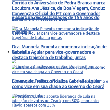
Corrida do Aniversário de Pedra Branca marca
Locutora Ana Jéssica, de Boa Viagem, Conduz
Convenção Oficial do PT com o Governador
a abertura das festividades de 155 anos do
Elmano e o Presidente Lula
município
Dra. Manoela Pimenta comemora indicação de
Regional
Gabriella Aguiar para vice-governadora e
destaca trajetória de trabalho juntas
Elmano de Freitas oficializa Gabriella Aguiar
como vice em sua chapa ao Governo do Ceará