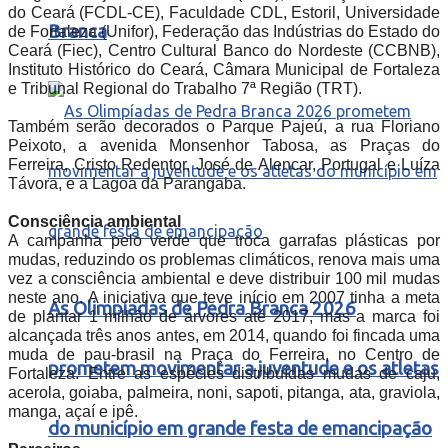
do Ceará (FCDL-CE), Faculdade CDL, Estoril, Universidade
Branca
de Fortaleza (Unifor), Federação das Indústrias do Estado do
Ceará (Fiec), Centro Cultural Banco do Nordeste (CCBNB),
Instituto Histórico do Ceará, Câmara Municipal de Fortaleza
e Tribunal Regional do Trabalho 7ª Região (TRT).
Também serão decorados o Parque Pajeú, a rua Floriano
Peixoto, a avenida Monsenhor Tabosa, as Praças do
Ferreira, Cristo Redentor, José de Alencar, Portugal e Luíza
Távora, e a Lagoa da Parangaba.
Consciência ambiental
A campanha pelo verde que troca garrafas plásticas por
mudas, reduzindo os problemas climáticos, renova mais uma
vez a consciência ambiental e deve distribuir 100 mil mudas
neste ano. A iniciativa que teve início em 2007 tinha a meta
As Olimpíadas de Pedra Branca 2026
de plantar 1 milhão de árvores até 2017, mas a marca foi
alcançada três anos antes, em 2014, quando foi fincada uma
muda de pau-brasil na Praça do Ferreira, no Centro de
prometem movimentar a juventude e os atletas
Fortaleza. Entre as espécies distribuídas mudas de caju,
acerola, goiaba, palmeira, noni, sapoti, pitanga, ata, graviola,
manga, açaí e ipê.
do município em grande festa de emancipação