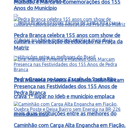
anos de Pedra Branca
Multidão e Marca as Comemorações dos 155
Anos do Município
Pedra Branca celebra 155 anos com show de
cultura e valorização da educação na Praça da
Matriz
Pedra Branca no topo: Escola de Santa Rita
Dra. Manuela Pimenta e Matheus Gois Marcam
Presença nas Festividades dos 155 Anos de
Pedra Branca
crava 1º lugar no Ideb e município emplaca
mais duas instituições entre as melhores do
Caminhão com Carga Alta Engancha em Fiação,