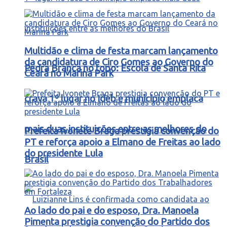
Multidão e clima de festa marcam lançamento
da candidatura de Ciro Gomes ao Governo do
Pedra Branca no topo: Escola de Santa Rita
Ceará no Marina Park
crava 1º lugar no Ideb e município emplaca
mais duas instituições entre as melhores do
Prefeita Ivonete Braga prestigia convenção do
PT e reforça apoio a Elmano de Freitas ao lado
do presidente Lula
Brasil
Ao lado do pai e do esposo, Dra. Manoela
Pimenta prestigia convenção do Partido dos