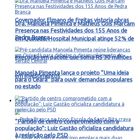
Governador Elmano de Freitas vistoria obras
Dra. Manuela Pimenta e Matheus Gois Marcam
Presença nas Festividades dos 155 Anos de
Pedra Branca
em Quixadá; Hospital Municipal atinge 52% de
execução em pacote que soma R$ 30 milhões
Manoela Pimenta lança o projeto “Uma ideia
em investimentos
para o Ceará” para ouvir demandas populares
no estado
Ceará
“Partido de centro comprometido com a
população”: Luiz Gastão oficializa candidatura
à reeleição pelo PSD