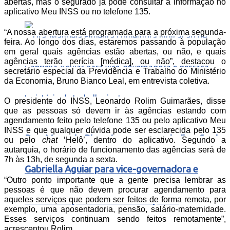
abertas, mas o segurado já pode consultar a informação no
aplicativo Meu INSS ou no telefone 135.
“A nossa abertura está programada para a próxima segunda-
feira. Ao longo dos dias, estaremos passando à população
em geral quais agências estão abertas, ou não, e quais
agências terão perícia [médica], ou não”, destacou o
secretário especial da Previdência e Trabalho do Ministério
da Economia, Bruno Bianco Leal, em entrevista coletiva.
O presidente do INSS, Leonardo Rolim Guimarães, disse
que as pessoas só devem ir às agências estando com
agendamento feito pelo telefone 135 ou pelo aplicativo Meu
INSS e que qualquer dúvida pode ser esclarecida pelo 135
Dra. Manoela Pimenta comemora indicação de
ou pelo
chat
‘Helô’, dentro do aplicativo. Segundo a
autarquia, o horário de funcionamento das agências será de
7h às 13h, de segunda a sexta.
Gabriella Aguiar para vice-governadora e
“Outro ponto importante que a gente precisa lembrar as
pessoas é que não devem procurar agendamento para
destaca trajetória de trabalho juntas
aqueles serviços que podem ser feitos de forma remota, por
exemplo, uma aposentadoria, pensão, salário-maternidade.
Esses serviços continuam sendo feitos remotamente”,
acrescentou Rolim.