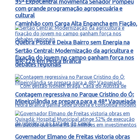
35ª ExpoCentral movimenta Senador Pompeu
com grande programação agropecuária e
cultural
Caminhão com Carga Alta Engancha em Fiação,
Quebra Poste e Deixa Bairro sem Energia na
Sertão Central: Modernização da agricultura e
fixação do jovem no campo ganham força nos
BR-226 em Pedra Branca
debates regionais
Contagem regressiva no Parque Cristino do Ó:
Mineirolândia se prepara para a 48ª Vaquejada
Governador Elmano de Freitas vistoria obras