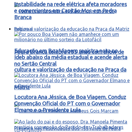
Instabilidade na rede elétrica afeta moradores
e comerciantes em Capitão Mor, em Pedra
Branca
Regional
Educação em Boa Viagem registra nota no
Pedra Branca celebra 155 anos com show de
Ideb abaixo da média estadual e acende alerta
no Sertão Central
cultura e valorização da educação na Praça da
Matriz
Locutora Ana Jéssica, de Boa Viagem, Conduz
Convenção Oficial do PT com o Governador
Elmano e o Presidente Lula