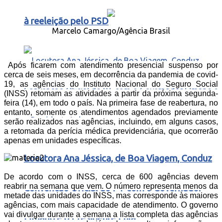
à reeleição pelo PSD
Marcelo Camargo/Agência Brasil
Após ficarem com atendimento presencial suspenso por
cerca de seis meses, em decorrência da pandemia de covid-
19, as agências do Instituto Nacional do Seguro Social
(INSS) retomam as atividades a partir da próxima segunda-
feira (14), em todo o país. Na primeira fase de reabertura, no
entanto, somente os atendimentos agendados previamente
serão realizados nas agências, incluindo, em alguns casos,
a retomada da perícia médica previdenciária, que ocorrerão
apenas em unidades específicas.
Locutora Ana Jéssica, de Boa Viagem, Conduz
De acordo com o INSS, cerca de 600 agências devem
reabrir na semana que vem. O número representa menos da
Convenção Oficial do PT com o Governador
metade das unidades do INSS, mas corresponde às maiores
agências, com mais capacidade de atendimento. O governo
vai divulgar durante a semana a lista completa das agências
Elmano e o Presidente Lula