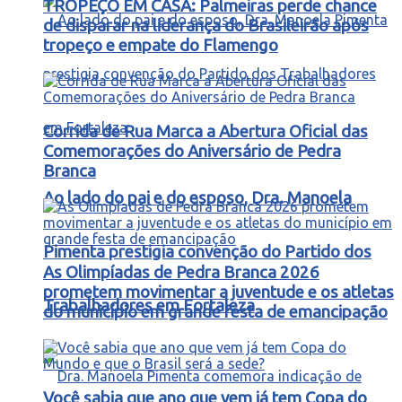
TROPEÇO EM CASA: Palmeiras perde chance
de disparar na liderança do Brasileirão após
tropeço e empate do Flamengo
Corrida de Rua Marca a Abertura Oficial das
Comemorações do Aniversário de Pedra
Branca
Ao lado do pai e do esposo, Dra. Manoela
Pimenta prestigia convenção do Partido dos
As Olimpíadas de Pedra Branca 2026
prometem movimentar a juventude e os atletas
Trabalhadores em Fortaleza
do município em grande festa de emancipação
Você sabia que ano que vem já tem Copa do