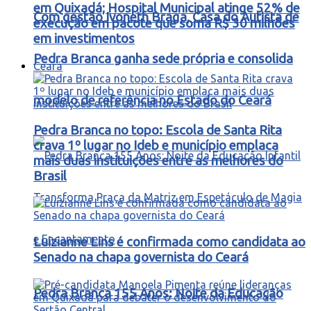
em Quixadá; Hospital Municipal atinge 52% de
Com gestão Ivoneth Braga, Casa do Autista de
execução em pacote que soma R$ 30 milhões
em investimentos
Pedra Branca ganha sede própria e consolida
Ceará
modelo de referência no Estado do Ceará
Pedra Branca no topo: Escola de Santa Rita
crava 1º lugar no Ideb e município emplaca
mais duas instituições entre as melhores do
Brasil
Luizianne Lins é confirmada como candidata ao
Senado na chapa governista do Ceará
Pedra Branca 155 Anos: Noite da Educação