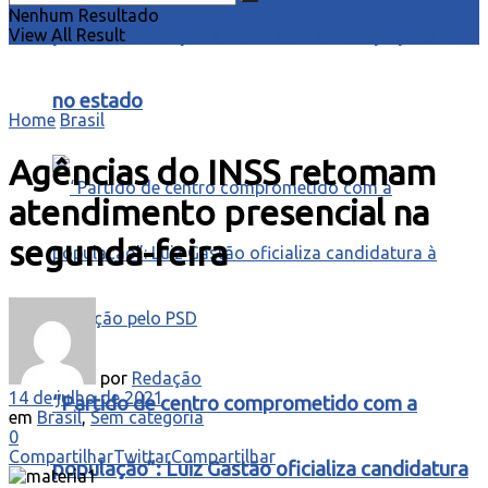
Nenhum Resultado
para o Ceará” para ouvir demandas populares
View All Result
no estado
Home
Brasil
Agências do INSS retomam
atendimento presencial na
segunda-feira
por
Redação
14 de julho de 2021
“Partido de centro comprometido com a
em
Brasil
,
Sem categoria
0
Compartilhar
Twittar
Compartilhar
população”: Luiz Gastão oficializa candidatura