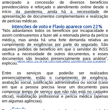
antecipado a concessão de diversos benefícios
previdenciários e reforçado o atendimento
online
desde o
Quaest – No Ceará Lula lidera com 55% das
início da pandemia, ainda há a necessidade de
apresentação de documentos complementares e realização
de perícias médicas.
intenções de voto e Flavio aparece com 22%
“Nós adiantamos todos os benefícios por incapacidade e
assim continuaremos a fazer até a retomada plena da perícia
médica, mas ainda há uma forte demanda relativa ao
cumprimento de exigências por parte do segurado. São
aqueles pedidos de benefício em que o servidor do INSS
verifica a necessidade de outros documentos, e esses
documentos são levados presencialmente para análise”,
explicou.
Entre os serviços que poderão ser realizados
presencialmente, estão o cumprimento de exigência,
Quaest no Ceará: Ciro Gomes lidera com 43% e
avaliação social, justificação administrativa ou social (caso
em que a pessoa precisa levar um documento para
comprovar tempo de serviço que não não está no cadastro
Elmano tem 33% na corrida pelo Governo do
oficial), reabilitação profissional e perícia médica (apenas
em algumas agências).
Estado