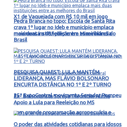
X1 de Vaquejada com R$ 10 mil em jogo
Pedra Branca no topo: Escola de Santa Rita
crava 1º lugar no Ideb e município emplaca
movimenta a 48ª edição em Mineirolândia
mais duas instituições entre as melhores do
Brasil
PESQUISA QUAEST: LULA MANTÉM
LIDERANÇA, MAS FLÁVIO BOLSONARO
ENCURTA DISTÂNCIA NO 1º E 2º TURNO
35ª ExpoCentral movimenta Senador Pompeu
Ex- Bolsonarista Soraya Thronicke Alinha
Apoio a Lula para Reeleição no MS
com grande programação agropecuária e
O poder das atividades cotidianas para idosos