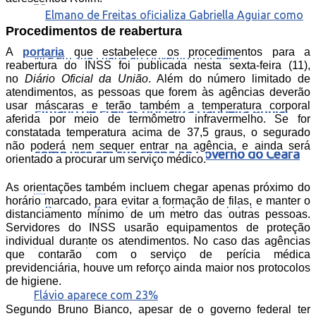
Procedimentos de reabertura
A
portaria
que estabelece os procedimentos para a
reabertura do INSS foi publicada nesta sexta-feira (11),
no
Diário Oficial da União
. Além do número limitado de
atendimentos, as pessoas que forem às agências deverão
usar máscaras e terão também a temperatura corporal
Elmano de Freitas oficializa Gabriella Aguiar
aferida por meio de termômetro infravermelho. Se for
constatada temperatura acima de 37,5 graus, o segurado
não poderá nem sequer entrar na agência, e ainda será
como vice em sua chapa ao Governo do Ceará
orientado a procurar um serviço médico.
As orientações também incluem chegar apenas próximo do
horário marcado, para evitar a formação de filas, e manter o
distanciamento mínimo de um metro das outras pessoas.
Servidores do INSS usarão equipamentos de proteção
individual durante os atendimentos. No caso das agências
que contarão com o serviço de perícia médica
previdenciária, houve um reforço ainda maior nos protocolos
de higiene.
Segundo Bruno Bianco, apesar de o governo federal ter