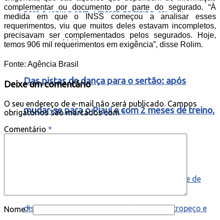
complementar ou documento por parte do segurado. “À
medida em que o INSS começou a analisar esses
requerimentos, viu que muitos deles estavam incompletos,
precisavam ser complementados pelos segurados. Hoje,
temos 906 mil requerimentos em exigência”, disse Rolim.
Fonte: Agência Brasil
Das pistas de dança para o sertão: após
Deixe um comentário
O seu endereço de e-mail não será publicado.
Campos
mudar-se para o Piauí e com 2 meses de treino,
obrigatórios são marcados com
*
Comentário
*
MC Gui conquista 1º título na vaquejada
Nome
*