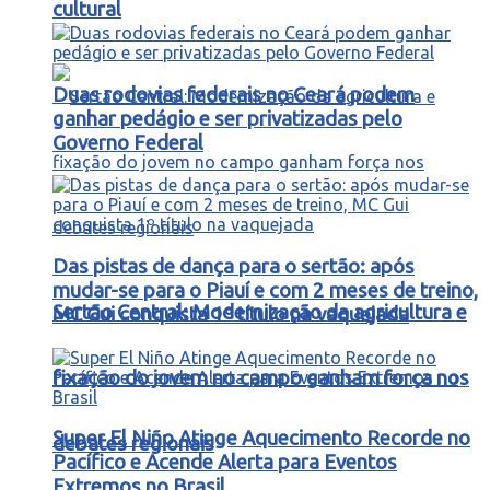
cultural
Duas rodovias federais no Ceará podem
ganhar pedágio e ser privatizadas pelo
Governo Federal
Das pistas de dança para o sertão: após
mudar-se para o Piauí e com 2 meses de treino,
Sertão Central: Modernização da agricultura e
MC Gui conquista 1º título na vaquejada
fixação do jovem no campo ganham força nos
Super El Niño Atinge Aquecimento Recorde no
debates regionais
Pacífico e Acende Alerta para Eventos
Extremos no Brasil