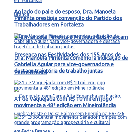
Ao lado do pai e do esposo, Dra. Manoela
Pimenta prestigia convenção do Partido dos
Trabalhadores em Fortaleza
Dra. Manuela Pimenta e Matheus Gois Marcam
Presença nas Festividades dos 155 Anos de
Dra. Manoela Pimenta comemora indicação de
Gabriella Aguiar para vice-governadora e
destaca trajetória de trabalho juntas
Pedra Branca
X1 de Vaquejada com R$ 10 mil em jogo
movimenta a 48ª edição em Mineirolândia