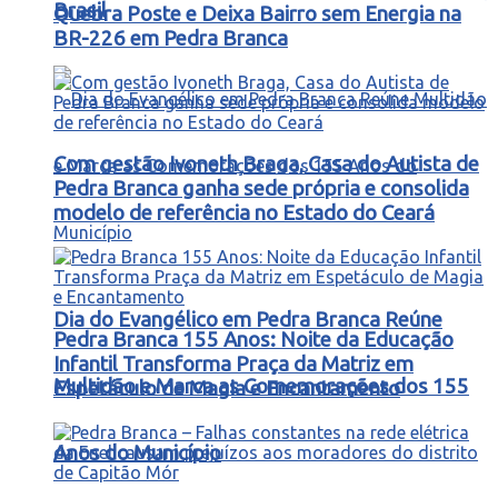
Brasil
Quebra Poste e Deixa Bairro sem Energia na
BR-226 em Pedra Branca
Com gestão Ivoneth Braga, Casa do Autista de
Pedra Branca ganha sede própria e consolida
modelo de referência no Estado do Ceará
Dia do Evangélico em Pedra Branca Reúne
Pedra Branca 155 Anos: Noite da Educação
Infantil Transforma Praça da Matriz em
Multidão e Marca as Comemorações dos 155
Espetáculo de Magia e Encantamento
Anos do Município