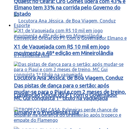
Quaest no Ceará: Ciro Gomes lidera com 43% e
Elmano tem 33% na corrida pelo Governo do
Estado
Esporte
X1 de Vaquejada com R$ 10 mil em jogo
movimenta a 48ª edição em Mineirolândia
Locutora Ana Jéssica, de Boa Viagem, Conduz
Das pistas de dança para o sertão: após
mudar-se para o Piauí e com 2 meses de treino,
Convenção Oficial do PT com o Governador
MC Gui conquista 1º título na vaquejada
Elmano e o Presidente Lula