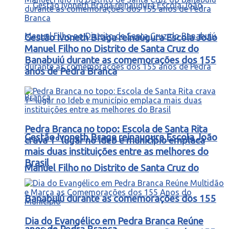
Gestão Ivoneth Braga reinaugura Escola João
Manuel Filho no Distrito de Santa Cruz do
Banabuiú durante as comemorações dos 155
anos de Pedra Branca
Pedra Branca no topo: Escola de Santa Rita
Gestão Ivoneth Braga reinaugura Escola João
crava 1º lugar no Ideb e município emplaca
mais duas instituições entre as melhores do
Brasil
Manuel Filho no Distrito de Santa Cruz do
Banabuiú durante as comemorações dos 155
Dia do Evangélico em Pedra Branca Reúne