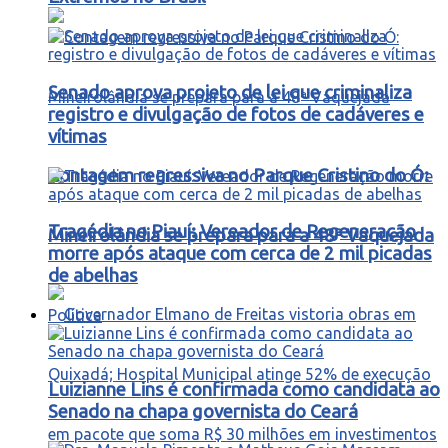
Senado aprova projeto de lei que criminaliza
registro e divulgação de fotos de cadáveres e
vítimas
Contagem regressiva no Parque Cristino do Ó:
Tragédia no Piauí: Vereador de Regeneração
Mineirolândia se prepara para a 48ª Vaquejada
morre após ataque com cerca de 2 mil picadas
de abelhas
Política
Luizianne Lins é confirmada como candidata ao
Senado na chapa governista do Ceará