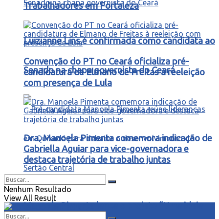
Trabalhadores em Fortaleza
Luizianne Lins é confirmada como candidata ao
Convenção do PT no Ceará oficializa pré-
Senado na chapa governista do Ceará
candidatura de Elmano de Freitas à reeleição
com presença de Lula
Dra. Manoela Pimenta comemora indicação de
Gabriella Aguiar para vice-governadora e
destaca trajetória de trabalho juntas
Nenhum Resultado
View All Result
Manoela Pimenta lança o projeto “Uma ideia