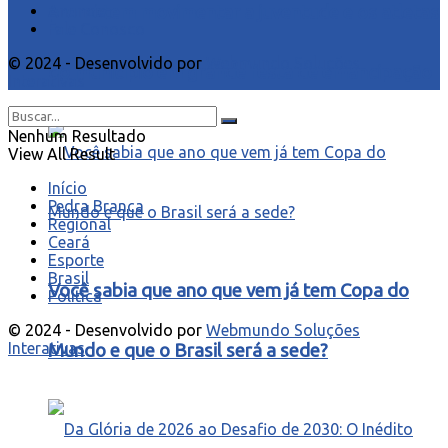
Anuncie
prometem movimentar a juventude e os atletas
Fale Conosco
© 2024 - Desenvolvido por
Webmundo Soluções
do município em grande festa de emancipação
Interativas
Nenhum Resultado
View All Result
Início
Pedra Branca
Regional
Ceará
Esporte
Brasil
Você sabia que ano que vem já tem Copa do
Política
© 2024 - Desenvolvido por
Webmundo Soluções
Interativas
Mundo e que o Brasil será a sede?