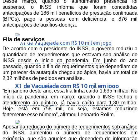
Desde março, quando o atendimento presencial foi
suspenso, o INSS informa que foram concedidas
antecipações de 186 mil benefícios de prestação continuada
(BPCs), pago a pessoas com deficiência, e 876 mil
Esporte
antecipações de auxílios-doença.
Fila de serviços
De acordo com o presidente do INSS, o governo reduziu a
quantidade de requerimentos que estavam sob análise do
INSS desde o início da pandemia. Em junho do ano
passado, quando a fila de requerimentos que dependiam de
um parecer da autarquia chegou ao ápice, havia um total de
2,32 milhões de pedidos em análise.
X1 de Vaquejada com R$ 10 mil em jogo
“Em janeiro deste ano, essa fila tinha caído 1,635 milhão. No
início da pandemia, em março, quando o INSS fechou o
atendimento ao público, já havia caído para 1,30 milhão.
movimenta a 48ª edição em Mineirolândia
Hoje, está em 758 mil, ou seja, estamos reduzindo
fortemente esse número”, afirmou Leonardo Rolim.
Apesar da redução do número de requerimentos sob análise
do INSS, aumentou o número de requerimentos em
exigência, que são aqueles que dependem de informação