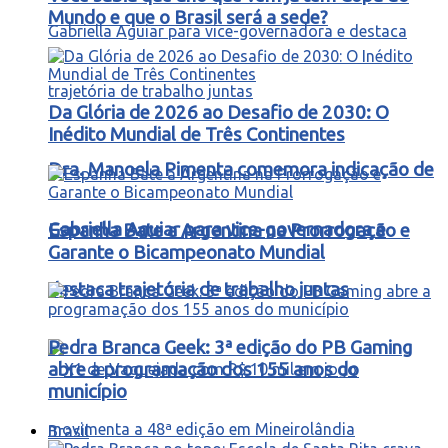
Mundo e que o Brasil será a sede?
Da Glória de 2026 ao Desafio de 2030: O
Inédito Mundial de Três Continentes
Dra. Manoela Pimenta comemora indicação de
Gabriella Aguiar para vice-governadora e
Espanha Bate a Argentina na Prorrogação e
Garante o Bicampeonato Mundial
destaca trajetória de trabalho juntas
Pedra Branca Geek: 3ª edição do PB Gaming
abre a programação dos 155 anos do
município
Brasil