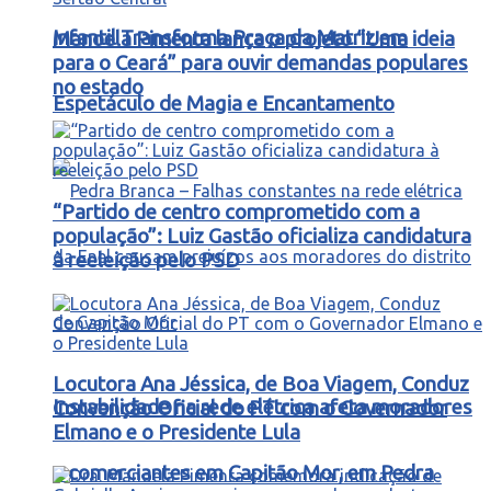
Infantil Transforma Praça da Matriz em
Manoela Pimenta lança o projeto “Uma ideia
para o Ceará” para ouvir demandas populares
no estado
Espetáculo de Magia e Encantamento
“Partido de centro comprometido com a
população”: Luiz Gastão oficializa candidatura
à reeleição pelo PSD
Locutora Ana Jéssica, de Boa Viagem, Conduz
Instabilidade na rede elétrica afeta moradores
Convenção Oficial do PT com o Governador
Elmano e o Presidente Lula
e comerciantes em Capitão Mor, em Pedra