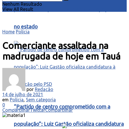
Nenhum Resultado
para o Ceará” para ouvir demandas populares
View All Result
no estado
Home
Polícia
Comerciante assaltada na
madrugada de hoje em Tauá
por
Redação
14 de julho de 2021
em
Polícia
,
Sem categoria
0
“Partido de centro comprometido com a
Compartilhar
Twittar
Compartilhar
população”: Luiz Gastão oficializa candidatura