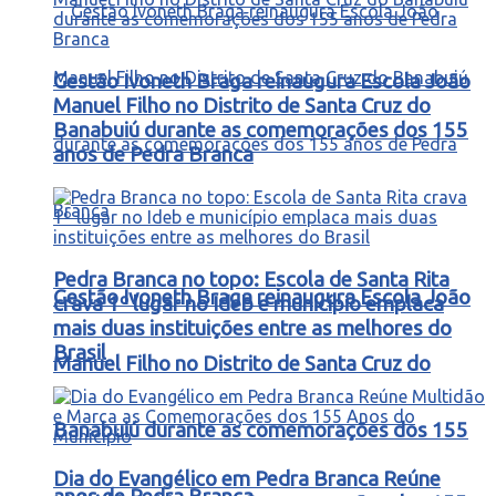
Gestão Ivoneth Braga reinaugura Escola João
Manuel Filho no Distrito de Santa Cruz do
Banabuiú durante as comemorações dos 155
anos de Pedra Branca
Pedra Branca no topo: Escola de Santa Rita
Gestão Ivoneth Braga reinaugura Escola João
crava 1º lugar no Ideb e município emplaca
mais duas instituições entre as melhores do
Brasil
Manuel Filho no Distrito de Santa Cruz do
Banabuiú durante as comemorações dos 155
Dia do Evangélico em Pedra Branca Reúne