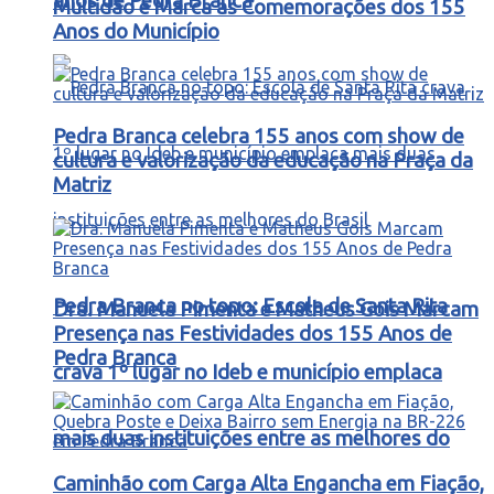
anos de Pedra Branca
Multidão e Marca as Comemorações dos 155
Anos do Município
Pedra Branca celebra 155 anos com show de
cultura e valorização da educação na Praça da
Matriz
Pedra Branca no topo: Escola de Santa Rita
Dra. Manuela Pimenta e Matheus Gois Marcam
Presença nas Festividades dos 155 Anos de
Pedra Branca
crava 1º lugar no Ideb e município emplaca
mais duas instituições entre as melhores do
Caminhão com Carga Alta Engancha em Fiação,