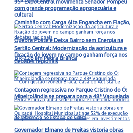
35ª ExpoCentral movimenta Senador Pompeu
com grande programação agropecuária e
cultural
Caminhão com Carga Alta Engancha em Fiação,
Quebra Poste e Deixa Bairro sem Energia na
Sertão Central: Modernização da agricultura e
fixação do jovem no campo ganham força nos
BR-226 em Pedra Branca
debates regionais
Contagem regressiva no Parque Cristino do Ó:
Mineirolândia se prepara para a 48ª Vaquejada
Governador Elmano de Freitas vistoria obras