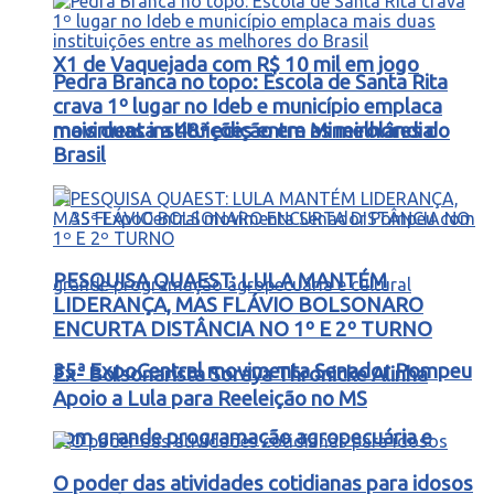
X1 de Vaquejada com R$ 10 mil em jogo
Pedra Branca no topo: Escola de Santa Rita
crava 1º lugar no Ideb e município emplaca
movimenta a 48ª edição em Mineirolândia
mais duas instituições entre as melhores do
Brasil
PESQUISA QUAEST: LULA MANTÉM
LIDERANÇA, MAS FLÁVIO BOLSONARO
ENCURTA DISTÂNCIA NO 1º E 2º TURNO
35ª ExpoCentral movimenta Senador Pompeu
Ex- Bolsonarista Soraya Thronicke Alinha
Apoio a Lula para Reeleição no MS
com grande programação agropecuária e
O poder das atividades cotidianas para idosos