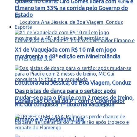
Quaest no Ceará: Ciro Gomes lidera com 43% e
Elmano tem 33% na corrida pelo Governo do
Estado
Esporte
X1 de Vaquejada com R$ 10 mil em jogo
movimenta a 48ª edição em Mineirolândia
Locutora Ana Jéssica, de Boa Viagem, Conduz
Das pistas de dança para o sertão: após
mudar-se para o Piauí e com 2 meses de treino,
Convenção Oficial do PT com o Governador
MC Gui conquista 1º título na vaquejada
Elmano e o Presidente Lula