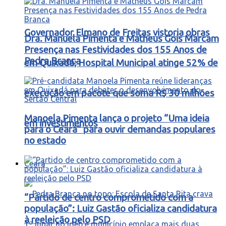
Governador Elmano de Freitas vistoria obras
Dra. Manuela Pimenta e Matheus Gois Marcam
Presença nas Festividades dos 155 Anos de
Pedra Branca
em Quixadá; Hospital Municipal atinge 52% de
execução em pacote que soma R$ 30 milhões
Manoela Pimenta lança o projeto “Uma ideia
em investimentos
para o Ceará” para ouvir demandas populares
no estado
Ceará
“Partido de centro comprometido com a
população”: Luiz Gastão oficializa candidatura
à reeleição pelo PSD