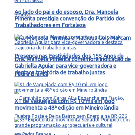
Ao lado do pai e do esposo, Dra. Manoela
Pimenta prestigia convenção do Partido dos
Trabalhadores em Fortaleza
Dra. Manuela Pimenta e Matheus Gois Marcam
Presença nas Festividades dos 155 Anos de
Dra. Manoela Pimenta comemora indicação de
Gabriella Aguiar para vice-governadora e
destaca trajetória de trabalho juntas
Pedra Branca
X1 de Vaquejada com R$ 10 mil em jogo
movimenta a 48ª edição em Mineirolândia