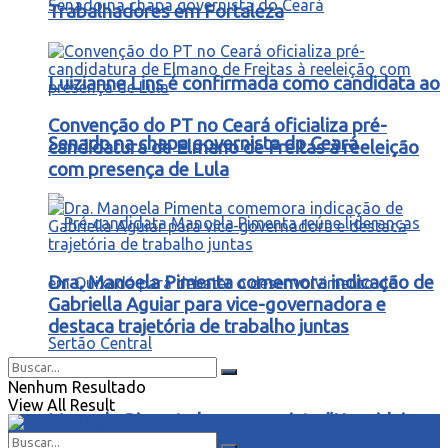
Trabalhadores em Fortaleza
Luizianne Lins é confirmada como candidata ao
Convenção do PT no Ceará oficializa pré-
Senado na chapa governista do Ceará
candidatura de Elmano de Freitas à reeleição
com presença de Lula
Dra. Manoela Pimenta comemora indicação de
Gabriella Aguiar para vice-governadora e
destaca trajetória de trabalho juntas
Nenhum Resultado
View All Result
Manoela Pimenta lança o projeto “Uma ideia