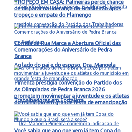
TROPEÇO EM CASA: Palmeiras perde chance
de disparar na liderança do Brasileirão após
tropeço e empate do Flamengo
Corrida de Rua Marca a Abertura Oficial das
Comemorações do Aniversário de Pedra
Branca
Ao lado do pai e do esposo, Dra. Manoela
Pimenta prestigia convenção do Partido dos
As Olimpíadas de Pedra Branca 2026
prometem movimentar a juventude e os atletas
Trabalhadores em Fortaleza
do município em grande festa de emancipação
Você sabia que ano que vem já tem Copa do