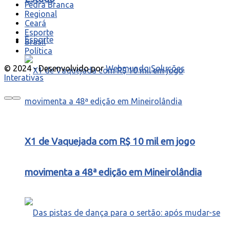
Pedra Branca
Regional
Ceará
Esporte
Esporte
Brasil
Política
© 2024 - Desenvolvido por
Webmundo Soluções
Interativas
X1 de Vaquejada com R$ 10 mil em jogo
movimenta a 48ª edição em Mineirolândia