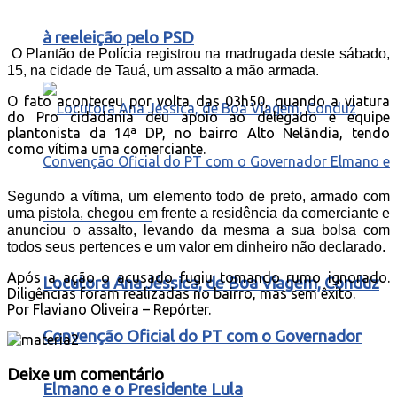
à reeleição pelo PSD
O Plantão de Polícia registrou na madrugada deste sábado,
15, na cidade de Tauá, um assalto a mão armada.
O fato aconteceu por volta das 03h50, quando a viatura
do Pro cidadania deu apoio ao delegado e equipe
plantonista da 14ª DP, no bairro Alto Nelândia, tendo
como vítima uma comerciante.
Segundo a vítima, um elemento todo de preto, armado com
uma pistola, chegou em frente a residência da comerciante e
anunciou o assalto, levando da mesma a sua bolsa com
todos seus pertences e um valor em dinheiro não declarado.
Após a ação o acusado fugiu tomando rumo ignorado.
Locutora Ana Jéssica, de Boa Viagem, Conduz
Diligências foram realizadas no bairro, mas sem êxito.
Por Flaviano Oliveira – Repórter.
Convenção Oficial do PT com o Governador
Deixe um comentário
Elmano e o Presidente Lula