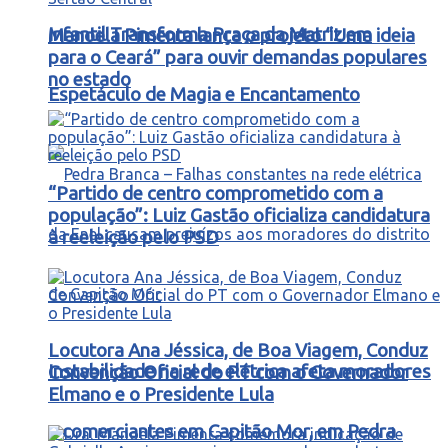
Infantil Transforma Praça da Matriz em
Manoela Pimenta lança o projeto “Uma ideia
para o Ceará” para ouvir demandas populares
no estado
Espetáculo de Magia e Encantamento
“Partido de centro comprometido com a
população”: Luiz Gastão oficializa candidatura
à reeleição pelo PSD
Locutora Ana Jéssica, de Boa Viagem, Conduz
Instabilidade na rede elétrica afeta moradores
Convenção Oficial do PT com o Governador
Elmano e o Presidente Lula
e comerciantes em Capitão Mor, em Pedra