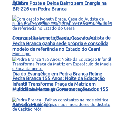
Brasil
Quebra Poste e Deixa Bairro sem Energia na
BR-226 em Pedra Branca
Com gestão Ivoneth Braga, Casa do Autista de
Pedra Branca ganha sede própria e consolida
modelo de referência no Estado do Ceará
Dia do Evangélico em Pedra Branca Reúne
Pedra Branca 155 Anos: Noite da Educação
Infantil Transforma Praça da Matriz em
Multidão e Marca as Comemorações dos 155
Espetáculo de Magia e Encantamento
Anos do Município