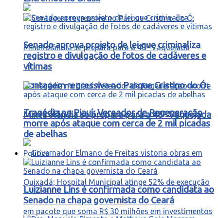
Senado aprova projeto de lei que criminaliza
registro e divulgação de fotos de cadáveres e
vítimas
Contagem regressiva no Parque Cristino do Ó:
Tragédia no Piauí: Vereador de Regeneração
Mineirolândia se prepara para a 48ª Vaquejada
morre após ataque com cerca de 2 mil picadas
de abelhas
Política
Luizianne Lins é confirmada como candidata ao
Senado na chapa governista do Ceará