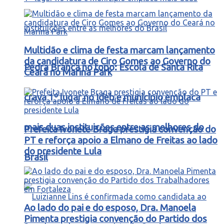
Multidão e clima de festa marcam lançamento
da candidatura de Ciro Gomes ao Governo do
Pedra Branca no topo: Escola de Santa Rita
Ceará no Marina Park
crava 1º lugar no Ideb e município emplaca
mais duas instituições entre as melhores do
Prefeita Ivonete Braga prestigia convenção do
PT e reforça apoio a Elmano de Freitas ao lado
do presidente Lula
Brasil
Ao lado do pai e do esposo, Dra. Manoela
Pimenta prestigia convenção do Partido dos