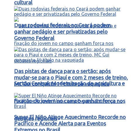
cultural
Duas rodovias federais no Ceará podem
ganhar pedágio e ser privatizadas pelo
Governo Federal
Das pistas de dança para o sertão: após
mudar-se para o Piauí e com 2 meses de treino,
Sertão Central: Modernização da agricultura e
MC Gui conquista 1º título na vaquejada
fixação do jovem no campo ganham força nos
Super El Niño Atinge Aquecimento Recorde no
debates regionais
Pacífico e Acende Alerta para Eventos
Extremos no Brasil