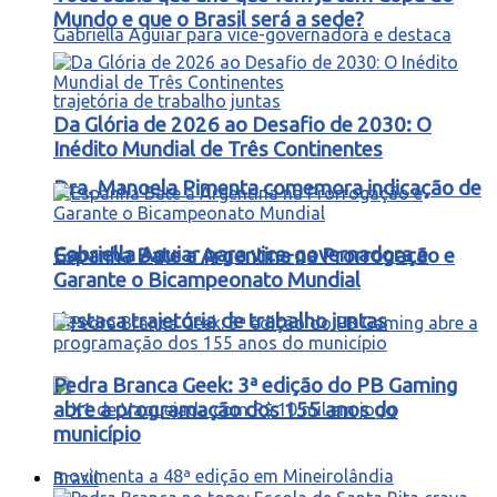
Mundo e que o Brasil será a sede?
Da Glória de 2026 ao Desafio de 2030: O
Inédito Mundial de Três Continentes
Dra. Manoela Pimenta comemora indicação de
Gabriella Aguiar para vice-governadora e
Espanha Bate a Argentina na Prorrogação e
Garante o Bicampeonato Mundial
destaca trajetória de trabalho juntas
Pedra Branca Geek: 3ª edição do PB Gaming
abre a programação dos 155 anos do
município
Brasil