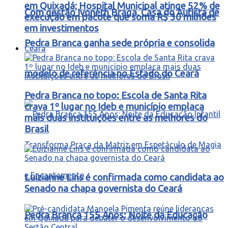
em Quixadá; Hospital Municipal atinge 52% de
Com gestão Ivoneth Braga, Casa do Autista de
execução em pacote que soma R$ 30 milhões
em investimentos
Pedra Branca ganha sede própria e consolida
Ceará
modelo de referência no Estado do Ceará
Pedra Branca no topo: Escola de Santa Rita
crava 1º lugar no Ideb e município emplaca
mais duas instituições entre as melhores do
Brasil
Luizianne Lins é confirmada como candidata ao
Senado na chapa governista do Ceará
Pedra Branca 155 Anos: Noite da Educação