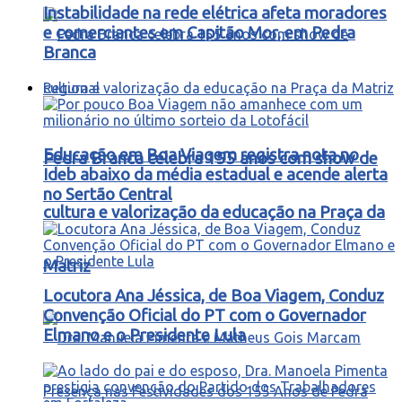
Instabilidade na rede elétrica afeta moradores
e comerciantes em Capitão Mor, em Pedra
Branca
Regional
Educação em Boa Viagem registra nota no
Pedra Branca celebra 155 anos com show de
Ideb abaixo da média estadual e acende alerta
no Sertão Central
cultura e valorização da educação na Praça da
Matriz
Locutora Ana Jéssica, de Boa Viagem, Conduz
Convenção Oficial do PT com o Governador
Elmano e o Presidente Lula