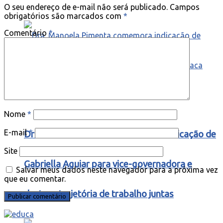
O seu endereço de e-mail não será publicado.
Campos
obrigatórios são marcados com
*
Comentário
*
Nome
*
E-mail
*
Dra. Manoela Pimenta comemora indicação de
Site
Gabriella Aguiar para vice-governadora e
Salvar meus dados neste navegador para a próxima vez
que eu comentar.
destaca trajetória de trabalho juntas